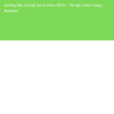
Hướng Dẫn Cài Đặt Servo Drive TECO – Tài Liệu Chính Hãng |
Namfare
LIÊN HỆ VỚI CHÚNG TÔI
Tên Bạn
Email Của Bạn
Số Điện Thoại