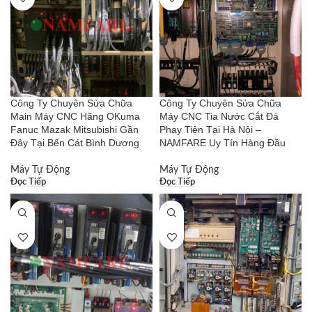
Công Ty Chuyên Sửa Chữa
Công Ty Chuyên Sửa Chữa
Main Máy CNC Hãng OKuma
Máy CNC Tia Nước Cắt Đá
Fanuc Mazak Mitsubishi Gần
Phay Tiện Tại Hà Nội –
Đây Tại Bến Cát Bình Dương
NAMFARE Uy Tín Hàng Đầu
Máy Tự Động
Máy Tự Động
Đọc Tiếp
Đọc Tiếp