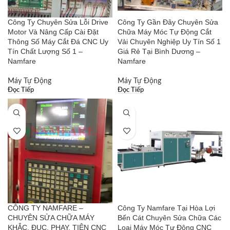
Công Ty Chuyên Sửa Lỗi Drive
Công Ty Gần Đây Chuyên Sửa
Motor Và Nâng Cấp Cài Đặt
Chữa Máy Móc Tự Động Cắt
Thông Số Máy Cắt Đá CNC Uy
Vải Chuyên Nghiệp Uy Tín Số 1
Tín Chất Lượng Số 1 –
Giá Rẻ Tại Bình Dương –
Namfare
Namfare
Máy Tự Động
Máy Tự Động
Đọc Tiếp
Đọc Tiếp
CÔNG TY NAMFARE –
Công Ty Namfare Tại Hòa Lợi
CHUYÊN SỬA CHỮA MÁY
Bến Cát Chuyên Sửa Chữa Các
KHẮC, ĐỤC, PHAY, TIỆN CNC
Loại Máy Móc Tự Động CNC