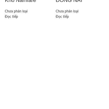
Kho Namfare
ĐỒNG NAI
C
Đ
Chưa phân loại
Chưa phân loại
Đọc tiếp
Đọc tiếp