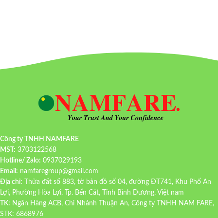
Công ty TNHH NAMFARE
MST:
3703122568
Hotline/ Zalo:
0937029193
Email:
namfaregroup@gmail.com
Địa chỉ:
Thửa đất số 883, tờ bản đồ số 04, đường ĐT741, Khu Phố An
Lợi, Phường Hòa Lợi, Tp. Bến Cát, Tỉnh Bình Dương, Việt nam
TK:
Ngân Hàng ACB, Chi Nhánh Thuận An, Công ty TNHH NAM FARE,
STK: 6868976