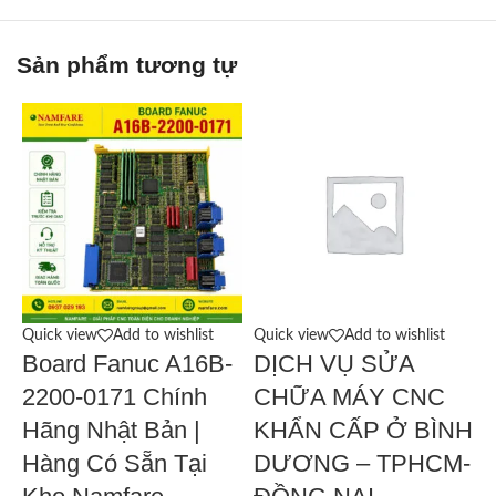
Sản phẩm tương tự
Quick view
Add to wishlist
Quick view
Add to wishlist
Q
Board Fanuc A16B-
DỊCH VỤ SỬA
2200-0171 Chính
CHỮA MÁY CNC
Hãng Nhật Bản |
KHẨN CẤP Ở BÌNH
Hàng Có Sẵn Tại
DƯƠNG – TPHCM-