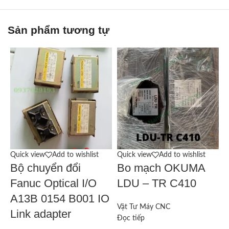
Sản phẩm tương tự
Quick view
Add to wishlist
Quick view
Add to wishlist
Q
Bộ chuyển đổi
Bo mạch OKUMA
Fanuc Optical I/O
LDU – TR C410
A13B 0154 B001 IO
Vật Tư Máy CNC
V
Link adapter
Đọc tiếp
Đ