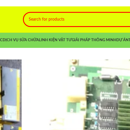
NC
DỊCH VỤ SỬA CHỮA
LINH KIỆN VẬT TƯ
GIẢI PHÁP THÔNG MINH
DỰ ÁN