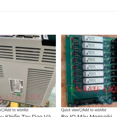
w
Add to wishlist
Quick view
Add to wishlist
ều Khiển Tay Dao Và
Bo IO Máy Moriseiki