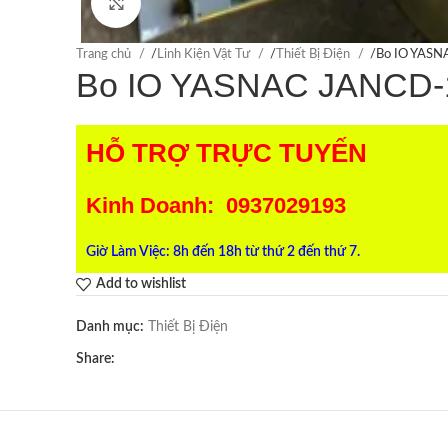
Click to enlarge
Trang chủ
/
Linh Kiện Vật Tư
/
Thiết Bị Điện
/
Bo IO YAS
Bo IO YASNAC JANCD-
HỖ TRỢ TRỰC TUYẾN
Kinh Doanh: 0937029193
Giờ Làm Việc: 8h đến 18h từ thứ 2 đến thứ 7.
Add to wishlist
Danh mục:
Thiết Bị Điện
Share: