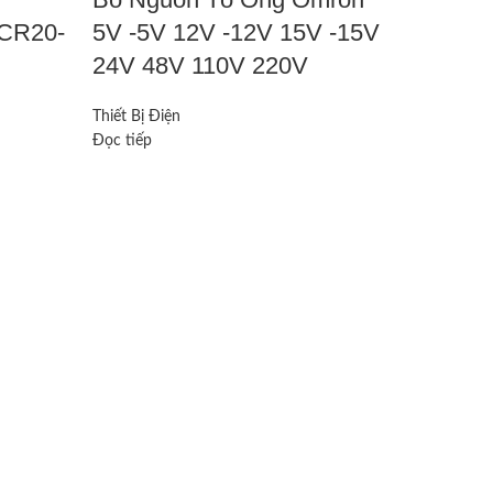
 CR20-
5V -5V 12V -12V 15V -15V
24V 48V 110V 220V
Thiết Bị Điện
Đọc tiếp
Quick vie
Màn H
500GL
Tại Kh
Dươn
Thiết Bị Đ
Đọc tiếp