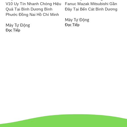
V10 Uy Tín Nhanh Chóng Hiệu
Fanuc Mazak Mitsubishi Gần
K
Quả Tại Bình Dương Bình
Đây Tại Bến Cát Bình Dương
N
Phước Đồng Nai Hồ Chí Minh
C
Máy Tự Động
Đọc Tiếp
Máy Tự Động
Đọc Tiếp
M
Đ