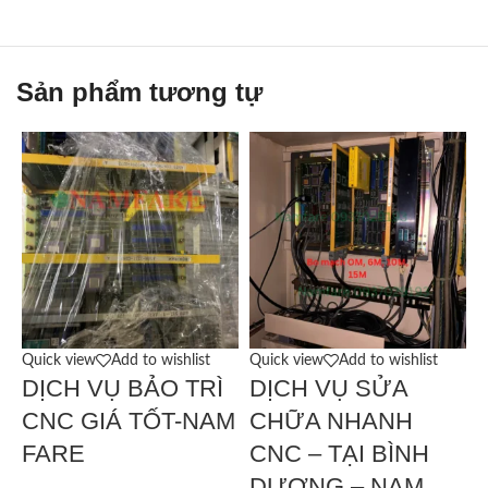
Sản phẩm tương tự
Quick view
Add to wishlist
Quick view
Add to wishlist
Q
DỊCH VỤ BẢO TRÌ
DỊCH VỤ SỬA
CNC GIÁ TỐT-NAM
CHỮA NHANH
FARE
CNC – TẠI BÌNH
C
DƯƠNG – NAM