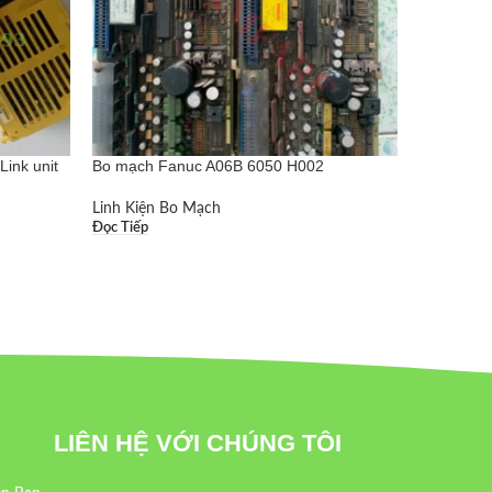
ink unit
Bo mạch Fanuc A06B 6050 H002
Bo nguồn
Linh Kiện Bo Mạch
Linh Kiện
Đọc Tiếp
Đọc Tiếp
LIÊN HỆ VỚI CHÚNG TÔI