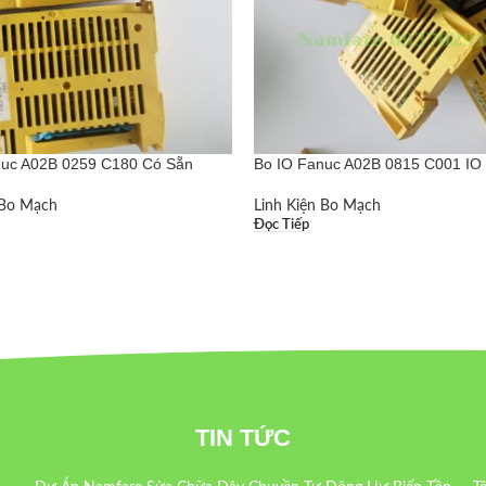
nuc A02B 0259 C180 Có Sẵn
Bo IO Fanuc A02B 0815 C001 IO L
 Bo Mạch
Linh Kiện Bo Mạch
Đọc Tiếp
TIN TỨC