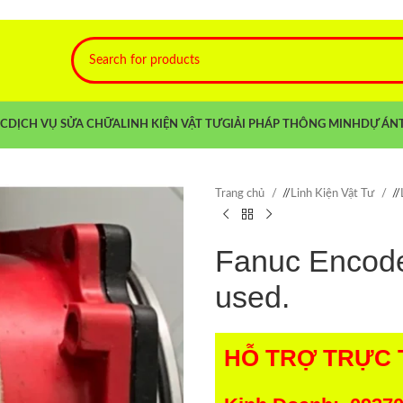
NC
DỊCH VỤ SỬA CHỮA
LINH KIỆN VẬT TƯ
GIẢI PHÁP THÔNG MINH
DỰ ÁN
Trang chủ
/
Linh Kiện Vật Tư
/
Fanuc Encod
used.
HỖ TRỢ TRỰC 