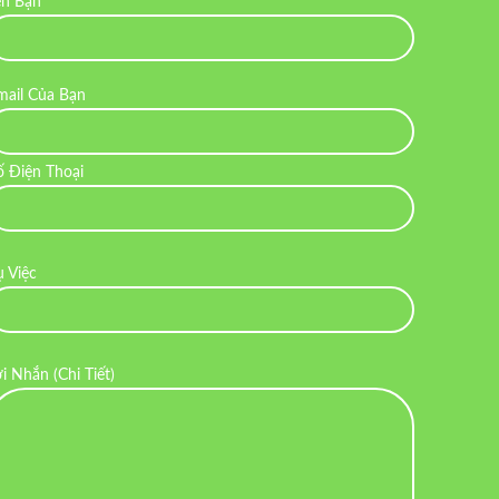
ên Bạn
mail Của Bạn
ố Điện Thoại
ụ Việc
ời Nhắn (Chi Tiết)