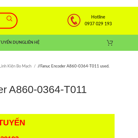
Hotline
0937 029 193
TUYỂN DỤNG
LIÊN HỆ
Linh Kiện Bo Mạch
/
Fanuc Encoder A860-0364-T011 used.
er A860-0364-T011
TUYẾN