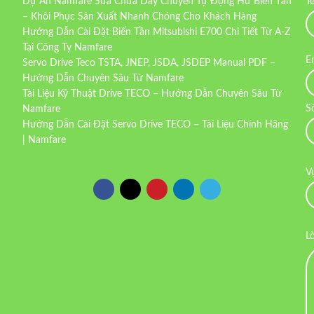
Dự Án Namfare Sửa Chữa Dây Chuyền Tự Động Hư Biến Tần
T
– Khôi Phục Sản Xuất Nhanh Chóng Cho Khách Hàng
Hướng Dẫn Cài Đặt Biến Tần Mitsubishi E700 Chi Tiết Từ A-Z
Tại Công Ty Namfare
E
Servo Drive Teco TSTA, JNEP, JSDA, JSDEP Manual PDF –
Hướng Dẫn Chuyên Sâu Từ Namfare
Tài Liệu Kỹ Thuật Drive TECO – Hướng Dẫn Chuyên Sâu Từ
S
Namfare
Hướng Dẫn Cài Đặt Servo Drive TECO – Tài Liệu Chính Hãng
| Namfare
V
L