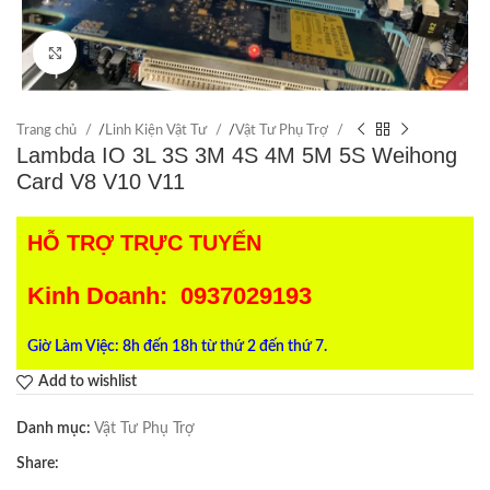
Click to enlarge
Trang chủ
/
Linh Kiện Vật Tư
/
Vật Tư Phụ Trợ
Lambda IO 3L 3S 3M 4S 4M 5M 5S Weihong
Card V8 V10 V11
HỖ TRỢ TRỰC TUYẾN
Kinh Doanh: 0937029193
Giờ Làm Việc: 8h đến 18h từ thứ 2 đến thứ 7.
Add to wishlist
Danh mục:
Vật Tư Phụ Trợ
Share: