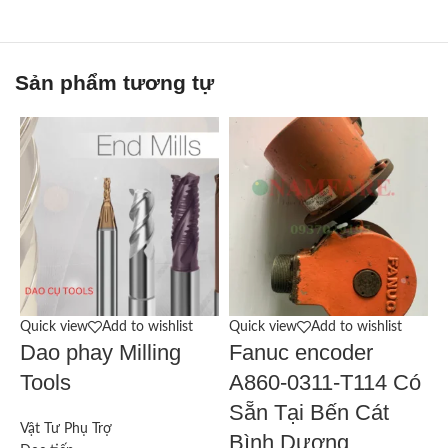
Sản phẩm tương tự
Quick view
Add to wishlist
Quick view
Add to wishlist
Q
Dao phay Milling
Fanuc encoder
Tools
A860-0311-T114 Có
Sẵn Tại Bến Cát
Vật Tư Phụ Trợ
V
Bình Dương