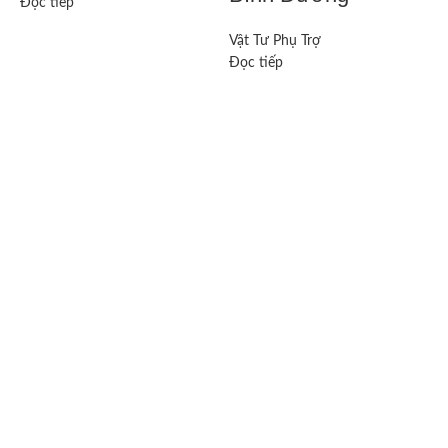
Đọc tiếp
Đ
Vật Tư Phụ Trợ
Đọc tiếp