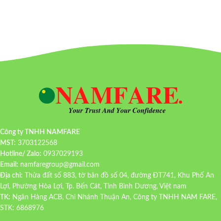
Công ty TNHH NAMFARE
MST:
3703122568
Hotline/ Zalo:
0937029193
Email:
namfaregroup@gmail.com
Địa chỉ:
Thửa đất số 883, tờ bản đồ số 04, đường ĐT741, Khu Phố An
Lợi, Phường Hòa Lợi, Tp. Bến Cát, Tỉnh Bình Dương, Việt nam
TK:
Ngân Hàng ACB, Chi Nhánh Thuận An, Công ty TNHH NAM FARE,
STK: 6868976