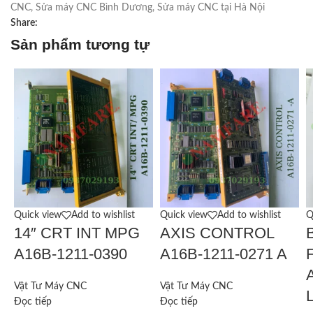
CNC
,
Sửa máy CNC Bình Dương
,
Sửa máy CNC tại Hà Nội
Share:
Sản phẩm tương tự
Quick view
Add to wishlist
Quick view
Add to wishlist
Q
14″ CRT INT MPG
AXIS CONTROL
A16B-1211-0390
A16B-1211-0271 A
F
Vật Tư Máy CNC
Vật Tư Máy CNC
L
Đọc tiếp
Đọc tiếp