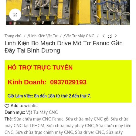
Click to enlarge
Trang chủ
/
Linh Kiện Vật Tư
/
Vật Tư Máy CNC
Linh Kiện Bo Mạch Drive Mô Tơ Fanuc Gần
Đây Tại Bình Dương
HỖ TRỢ TRỰC TUYẾN
Kinh Doanh: 0937029193
Giờ Làm Việc: 8h đến 18h từ thứ 2 đến thứ 7.
Add to wishlist
Danh mục:
Vật Tư Máy CNC
Thẻ:
Sửa chữa máy CNC Fanuc
,
Sửa chữa máy CNC gỗ
,
Sửa chữa
máy CNC tại TPHCM
,
Sửa chữa máy phay CNC
,
Sửa chữa máy tiện
CNC
,
Sửa chữa trục chính máy CNC
,
Sửa driver CNC
,
Sửa máy