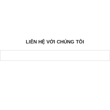
Tài Liệu Kỹ Thuật Drive TECO – Hướng Dẫn Chuyên Sâu Từ Namfare
Hướng Dẫn Cài Đặt Servo Drive TECO – Tài Liệu Chính Hãng | Namfare
LIÊN HỆ VỚI CHÚNG TÔI
Tên Bạn
Email Của Bạn
Số Điện Thoại