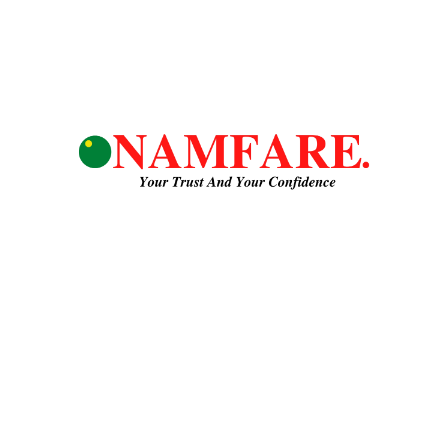
Công ty TNHH NAMFARE
MST:
3703122568
Hotline/ Zalo:
0937029193
Email:
namfaregroup@gmail.com
Địa chỉ:
Thửa đất số 883, tờ bản đồ số 04, đường ĐT741, Khu Phố An
Lợi, Phường Hòa Lợi, Tp. Bến Cát, Tỉnh Bình Dương, Việt nam
TK:
Ngân Hàng ACB, Chi Nhánh Thuận An, Công ty TNHH NAM FARE,
STK: 6868976