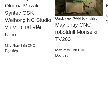
Okuma Mazak
Syntec GSK
M
Quick view
Add to wishlist
Weihong NC Studio
Đ
Máy phay CNC
V8 V10 Tại Việt
robotdrill Moriseiki
Nam
TV300
Máy Phay Tiện CNC
Máy Phay Tiện CNC
Đọc tiếp
Đọc tiếp