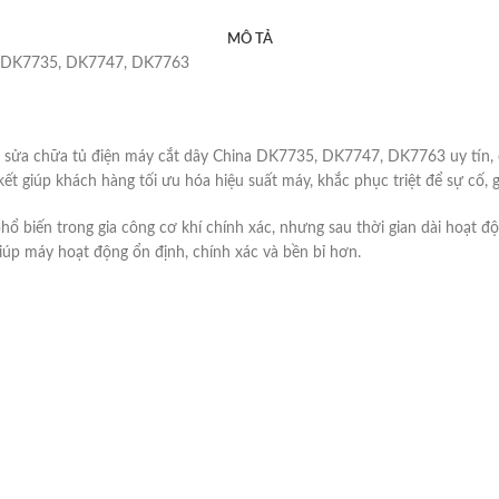
MÔ TẢ
a DK7735, DK7747, DK7763
ửa chữa tủ điện máy cắt dây China DK7735, DK7747, DK7763 uy tín, ch
t giúp khách hàng tối ưu hóa hiệu suất máy, khắc phục triệt để sự cố, 
iến trong gia công cơ khí chính xác, nhưng sau thời gian dài hoạt độn
úp máy hoạt động ổn định, chính xác và bền bỉ hơn.