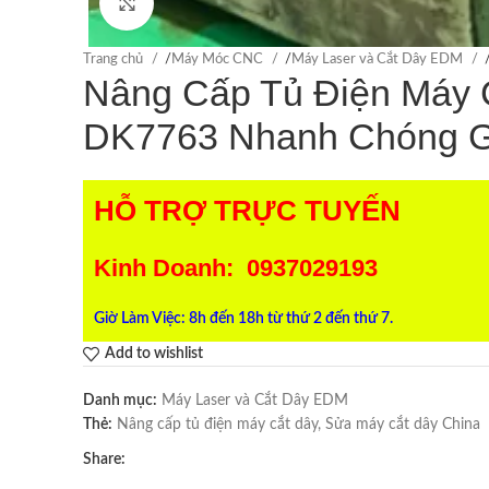
Click to enlarge
Trang chủ
/
Máy Móc CNC
/
Máy Laser và Cắt Dây EDM
Nâng Cấp Tủ Điện Máy
DK7763 Nhanh Chóng Gi
HỖ TRỢ TRỰC TUYẾN
Kinh Doanh: 0937029193
Giờ Làm Việc: 8h đến 18h từ thứ 2 đến thứ 7.
Add to wishlist
Danh mục:
Máy Laser và Cắt Dây EDM
Thẻ:
Nâng cấp tủ điện máy cắt dây
,
Sửa máy cắt dây China
Share: