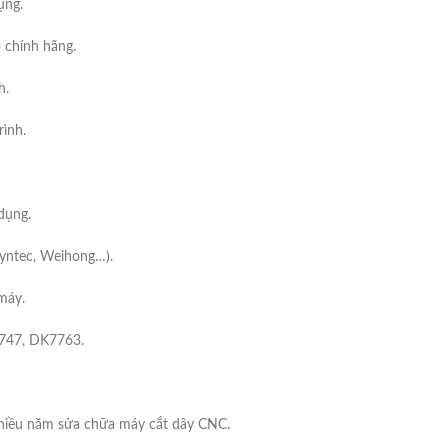
ụng.
o chính hãng.
h.
ình.
dụng.
Syntec, Weihong…).
 máy.
7747, DK7763.
 nhiều năm sửa chữa máy cắt dây CNC.