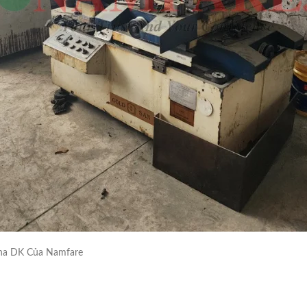
ina DK Của Namfare