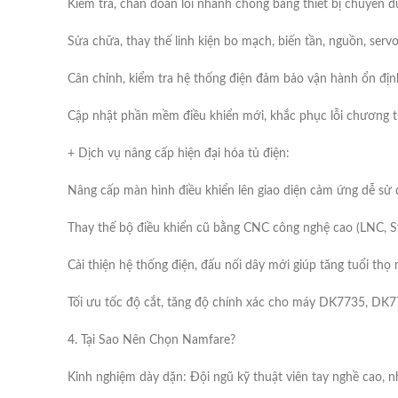
Kiểm tra, chẩn đoán lỗi nhanh chóng bằng thiết bị chuyên d
Sửa chữa, thay thế linh kiện bo mạch, biến tần, nguồn, serv
Cân chỉnh, kiểm tra hệ thống điện đảm bảo vận hành ổn địn
Cập nhật phần mềm điều khiển mới, khắc phục lỗi chương tr
+ Dịch vụ nâng cấp hiện đại hóa tủ điện:
Nâng cấp màn hình điều khiển lên giao diện cảm ứng dễ sử 
Thay thế bộ điều khiển cũ bằng CNC công nghệ cao (LNC, 
Cải thiện hệ thống điện, đấu nối dây mới giúp tăng tuổi thọ
Tối ưu tốc độ cắt, tăng độ chính xác cho máy DK7735, DK
4. Tại Sao Nên Chọn Namfare?
Kinh nghiệm dày dặn: Đội ngũ kỹ thuật viên tay nghề cao,