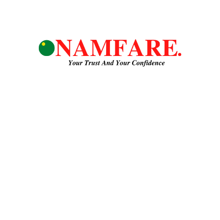
Công ty TNHH NAMFARE
MST:
3703122568
Hotline/ Zalo:
0937029193
Email:
namfaregroup@gmail.com
Địa chỉ:
Thửa đất số 883, tờ bản đồ số 04, đường ĐT741, Khu Phố An
Lợi, Phường Hòa Lợi, Tp. Bến Cát, Tỉnh Bình Dương, Việt nam
TK:
Ngân Hàng ACB, Chi Nhánh Thuận An, Công ty TNHH NAM FARE,
STK: 6868976