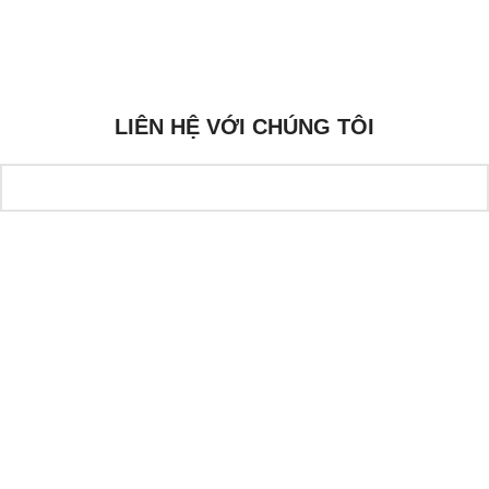
LIÊN HỆ VỚI CHÚNG TÔI
Tên Bạn
Email Của Bạn
Số Điện Thoại