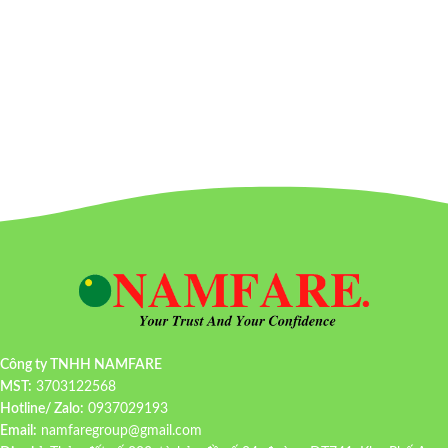
Công ty TNHH NAMFARE
MST:
3703122568
Hotline/ Zalo:
0937029193
Email:
namfaregroup@gmail.com