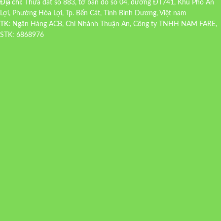
Địa chỉ:
Thửa đất số 883, tờ bản đồ số 04, đường ĐT741, Khu Phố An
Lợi, Phường Hòa Lợi, Tp. Bến Cát, Tỉnh Bình Dương, Việt nam
TK:
Ngân Hàng ACB, Chi Nhánh Thuận An, Công ty TNHH NAM FARE,
STK: 6868976