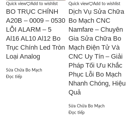
Quick view
Add to wishlist
Quick view
Add to wishlist
Q
BO TRỤC CHÍNH
Dịch Vụ Sửa Chữa
A20B – 0009 – 0530
Bo Mạch CNC
LỖI ALARM – 5
Namfare – Chuyên
Al16 AL10 Al12 Bo
Gia Sửa Chữa Bo
S
Trục Chính Led Tròn
Mạch Điện Tử Và
Đ
Loại Analog
CNC Uy Tín – Giải
Pháp Tối Ưu Khắc
Sửa Chữa Bo Mạch
Phục Lỗi Bo Mạch
Đọc tiếp
Nhanh Chóng, Hiệu
Quả
Sửa Chữa Bo Mạch
Đọc tiếp