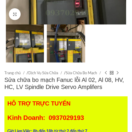
Click to enlarge
Trang chủ
/
Dịch Vụ Sửa Chữa
/
Sửa Chữa Bo Mạch
Sửa chữa bo mạch Fanuc lỗi Al 02, Al 08, HV,
HC, LV Spindle Drive Servo Amplifers
HỖ TRỢ TRỰC TUYẾN
Kinh Doanh: 0937029193
Giờ Làm Việc: 8h đến 18h từ thứ 2 đến thứ 7.