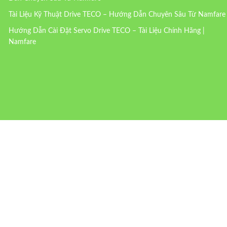
Tài Liệu Kỹ Thuật Drive TECO – Hướng Dẫn Chuyên Sâu Từ Namfare
Hướng Dẫn Cài Đặt Servo Drive TECO – Tài Liệu Chính Hãng |
Namfare
LIÊN HỆ VỚI CHÚNG TÔI
Tên Bạn
Email Của Bạn