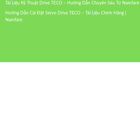
Tài Liệu Kỹ Thuật Drive TECO – Hướng Dẫn Chuyên Sâu Từ Namfare
Hướng Dẫn Cài Đặt Servo Drive TECO – Tài Liệu Chính Hãng |
Namfare
LIÊN HỆ VỚI CHÚNG TÔI
Tên Bạn
Email Của Bạn