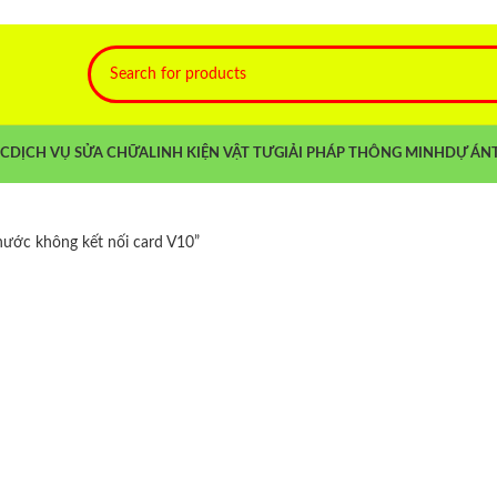
NC
DỊCH VỤ SỬA CHỮA
LINH KIỆN VẬT TƯ
GIẢI PHÁP THÔNG MINH
DỰ ÁN
nước không kết nối card V10”