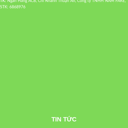
TK:
Ngân Hàng ACB, Chi Nhánh Thuận An, Công ty TNHH NAM FARE,
STK: 6868976
TIN TỨC