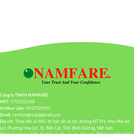
Công ty TNHH NAMFARE
MST:
3703122568
Hotline/ Zalo:
0937029193
Email:
namfaregroup@gmail.com
Địa chỉ:
Thửa đất số 883, tờ bản đồ số 04, đường ĐT741, Khu Phố An
Lợi, Phường Hòa Lợi, Tp. Bến Cát, Tỉnh Bình Dương, Việt nam