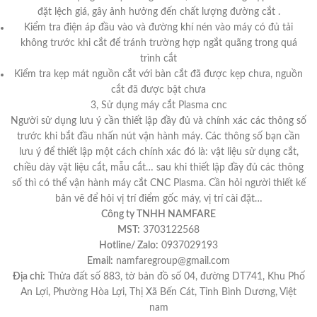
đặt lệch giá, gây ảnh hưởng đến chất lượng đường cắt .
Kiểm tra điện áp đầu vào và đường khí nén vào máy có đủ tải
không trước khi cắt để tránh trường hợp ngắt quãng trong quá
trình cắt
Kiểm tra kẹp mát nguồn cắt với bàn cắt đã được kẹp chưa, nguồn
cắt đã được bật chưa
3, Sử dụng máy cắt Plasma cnc
Người sử dụng lưu ý cần thiết lập đầy đủ và chính xác các thông số
trước khi bắt đầu nhấn nút vận hành máy. Các thông số bạn cần
lưu ý để thiết lập một cách chính xác đó là: vật liệu sử dụng cắt,
chiều dày vật liệu cắt, mẫu cắt… sau khi thiết lập đầy đủ các thông
số thì có thể vận hành máy cắt CNC Plasma. Cần hỏi người thiết kế
bản vẽ để hỏi vị trí điểm gốc máy, vị trí cài đặt…
Công ty TNHH NAMFARE
MST:
3703122568
Hotline/ Zalo:
0937029193
Email:
namfaregroup@gmail.com
Địa chỉ:
Thửa đất số 883, tờ bản đồ số 04, đường DT741, Khu Phố
An Lợi, Phường Hòa Lợi, Thị Xã Bến Cát, Tỉnh Bình Dương, Việt
nam