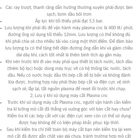
Các ray trượt, thanh răng dẫn hướng thường xuyên phải được làm
sạch, bơm dầu bôi trơn
Áp lực khí tối thiểu phải đạt 5,5 bar.
Lưu lượng khí phải đủ để vận hành máy plasma cnc là 400 lít/ phút,
đường ống sử dụng tối thiểu 12mm. Lưu lượng có thể không đủ
khi phải chia sẻ cho nhiều tải vào cùng một thời điểm. Để đảm bảo
lưu lượng ta có thể tăng tiết diện đường ống dẫn khí và giảm chiều
dài dây khí, cách tốt nhất là thêm bình tích áp gần máy.
Khí nén trước khi đi vào máy phải qua thiết bị tách nước, tách dầu
(thêm bộ lọc) hoặc dùng máy trục vít có hệ thống tác nước, tách
dầu. Nếu có nước hoặc dầu thì bép cắt dễ bị bẩn và không đánh
lửa được, trường hợp này phải tháo bép cắt và điện cực vệ sinh
sạch sẽ, lắp lại, tắt nguồn plasma để reset lỗi trước khi chạy.
2, Lưu ý khi sử dụng máy cắt Plasma cnc
Trước khi sử dụng máy cắt Plasma cnc, người vận hành cần kiểm
tra kĩ lưỡng mỏ cắt đã thẳng và vuông góc với bàn cắt hay chưa?
Kiểm tra kĩ các bép cắt với các điện cực xem còn có thể sử dụng
được hay không để có biện pháp khắc phục kịp thời.
Sau khi kiểm tra chi tiết toàn bộ máy cắt bạn nên kiểm tra lại xem
mỏ cắt đã được gắn chặt vào giá chưa, tránh trường hợp mỏ cắt