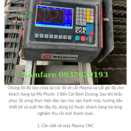
Chúng tôi đã sửa chữa lại các lỗi về cắt Plasma và cắt gió đá cho
khách hàng tại Mỹ Phước 3 Bến Cát Bình Dương, Sau khi khắc
phục lỗi xong thực hiện đào tạo cho vận hành máy, hướng dẫn
thiết kế và xuất file đầy đủ, đúng kỹ thuật, khách hàng hài lòng
nghiệm thu rồi mới thanh toán.
1, Cần biết về máy Plasma CNC