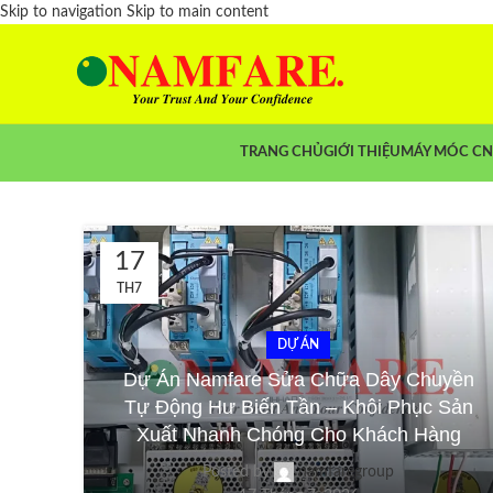
Skip to navigation
Skip to main content
TRANG CHỦ
GIỚI THIỆU
MÁY MÓC C
17
TH7
DỰ ÁN
Dự Án Namfare Sửa Chữa Dây Chuyền
Tự Động Hư Biến Tần – Khôi Phục Sản
Xuất Nhanh Chóng Cho Khách Hàng
Posted by
namfaregroup