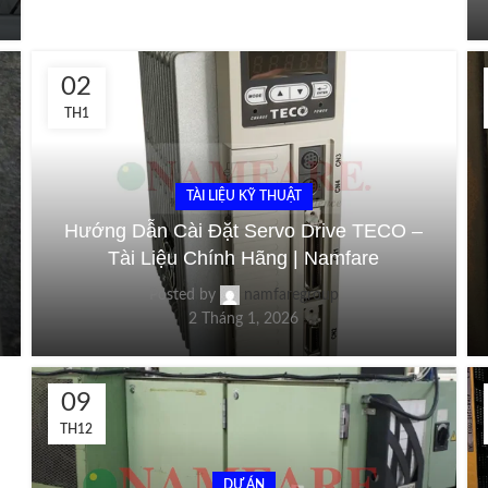
02
TH1
TÀI LIỆU KỸ THUẬT
Hướng Dẫn Cài Đặt Servo Drive TECO –
Tài Liệu Chính Hãng | Namfare
Posted by
namfaregroup
2 Tháng 1, 2026
09
TH12
DỰ ÁN