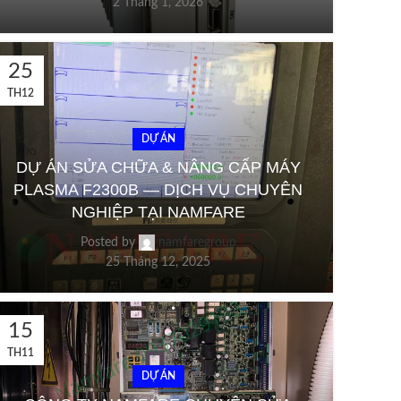
2 Tháng 1, 2026
25
TH12
DỰ ÁN
DỰ ÁN SỬA CHỮA & NÂNG CẤP MÁY
PLASMA F2300B — DỊCH VỤ CHUYÊN
NGHIỆP TẠI NAMFARE
Posted by
namfaregroup
25 Tháng 12, 2025
15
TH11
DỰ ÁN