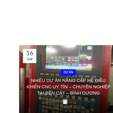
16
TH9
DỰ ÁN
NHIỀU DỰ ÁN NÂNG CẤP HỆ ĐIỀU
KHIỂN CNC UY TÍN – CHUYÊN NGHIỆP
TẠI BẾN CÁT – BÌNH DƯƠNG
Posted by
namfaregroup
22 Tháng 9, 2025