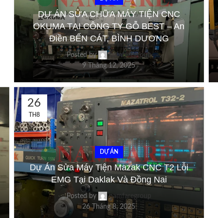
DỰ ÁN SỬA CHỮA MÁY TIỆN CNC
OKUMA TẠI CÔNG TY GỖ BEST – An
Điền BẾN CÁT, BÌNH DƯƠNG
Posted by
namfaregroup
9 Tháng 12, 2025
26
TH8
DỰ ÁN
Dự Án Sửa Máy Tiện Mazak CNC T2 Lỗi
EMG Tại Daklak Và Đồng Nai
Posted by
namfaregroup
26 Tháng 8, 2025