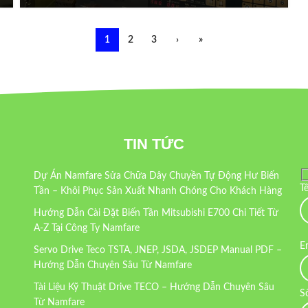
1
2
3
›
»
TIN TỨC
Dự Án Namfare Sửa Chữa Dây Chuyền Tự Động Hư Biến
T
Tần – Khôi Phục Sản Xuất Nhanh Chóng Cho Khách Hàng
Hướng Dẫn Cài Đặt Biến Tần Mitsubishi E700 Chi Tiết Từ
A-Z Tại Công Ty Namfare
E
Servo Drive Teco TSTA, JNEP, JSDA, JSDEP Manual PDF –
Hướng Dẫn Chuyên Sâu Từ Namfare
Tài Liệu Kỹ Thuật Drive TECO – Hướng Dẫn Chuyên Sâu
S
Từ Namfare