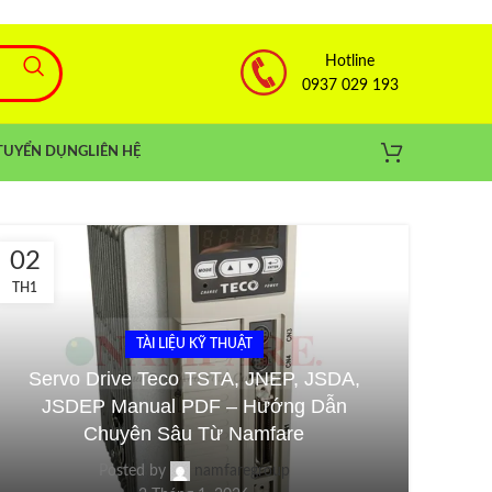
Hotline
0937 029 193
TUYỂN DỤNG
LIÊN HỆ
02
TH1
TÀI LIỆU KỸ THUẬT
Servo Drive Teco TSTA, JNEP, JSDA,
JSDEP Manual PDF – Hướng Dẫn
Chuyên Sâu Từ Namfare
Posted by
namfaregroup