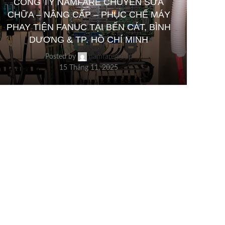
CÔNG TY NAMFARE CHUYÊN SỬA
TÀI LIỆU KỸ THUẬT
CHỮA – NÂNG CẤP – PHỤC CHẾ MÁY
Tài Liệu Kỹ Thuật Sửa Máy CNC Mazak
PHAY TIỆN FANUC TẠI BẾN CÁT, BÌNH
Int MarkIV ATC Operation Menu and
DƯƠNG & TP. HỒ CHÍ MINH
Recovery Procedures
Posted by
namfaregroup
Posted by
namfaregroup
15 Tháng 11, 2025
20 Tháng 8, 2025