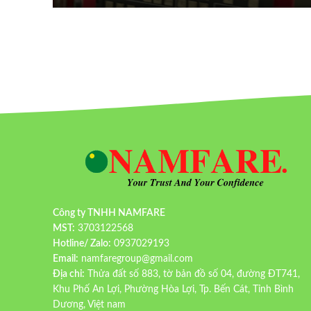
Công ty TNHH NAMFARE
MST:
3703122568
Hotline/ Zalo:
0937029193
Email:
namfaregroup@gmail.com
Địa chỉ:
Thửa đất số 883, tờ bản đồ số 04, đường ĐT741,
Khu Phố An Lợi, Phường Hòa Lợi, Tp. Bến Cát, Tỉnh Bình
Dương, Việt nam