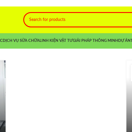
TÀI LIỆU KỸ THUẬT
Hướng Dẫn Cài Đặt Biến Tần Mitsubishi
E700 Chi Tiết Từ A-Z Tại Công Ty
Namfare
NC
DỊCH VỤ SỬA CHỮA
LINH KIỆN VẬT TƯ
GIẢI PHÁP THÔNG MINH
DỰ ÁN
Posted by
namfaregroup
17 Tháng 7, 2026