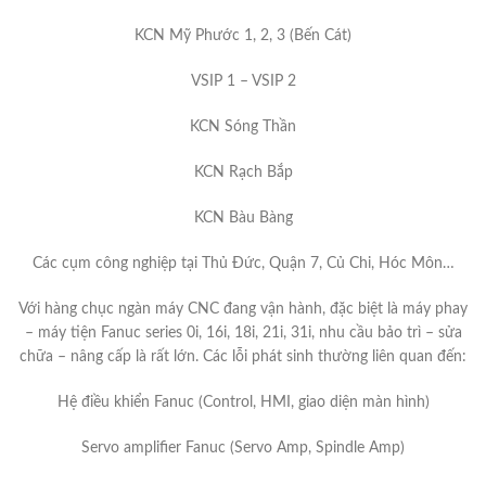
KCN Mỹ Phước 1, 2, 3 (Bến Cát)
VSIP 1 – VSIP 2
KCN Sóng Thần
KCN Rạch Bắp
KCN Bàu Bàng
Các cụm công nghiệp tại Thủ Đức, Quận 7, Củ Chi, Hóc Môn…
Với hàng chục ngàn máy CNC đang vận hành, đặc biệt là máy phay
– máy tiện Fanuc series 0i, 16i, 18i, 21i, 31i, nhu cầu bảo trì – sửa
chữa – nâng cấp là rất lớn. Các lỗi phát sinh thường liên quan đến:
Hệ điều khiển Fanuc (Control, HMI, giao diện màn hình)
Servo amplifier Fanuc (Servo Amp, Spindle Amp)