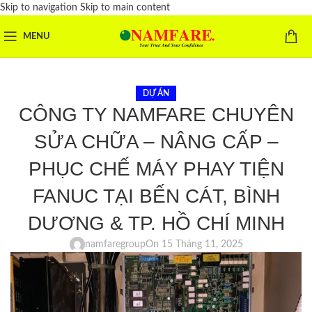
Skip to navigation
Skip to main content
MENU
DỰ ÁN
CÔNG TY NAMFARE CHUYÊN
SỬA CHỮA – NÂNG CẤP –
PHỤC CHẾ MÁY PHAY TIỆN
FANUC TẠI BẾN CÁT, BÌNH
DƯƠNG & TP. HỒ CHÍ MINH
namfaregroup
On 15 Tháng 11, 2025