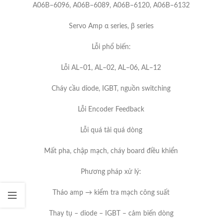
A06B–6096, A06B–6089, A06B–6120, A06B–6132
Servo Amp α series, β series
Lỗi phổ biến:
Lỗi AL–01, AL–02, AL–06, AL–12
Cháy cầu diode, IGBT, nguồn switching
Lỗi Encoder Feedback
Lỗi quá tải quá dòng
Mất pha, chập mạch, cháy board điều khiển
Phương pháp xử lý:
Tháo amp → kiểm tra mạch công suất
Thay tụ – diode – IGBT – cảm biến dòng