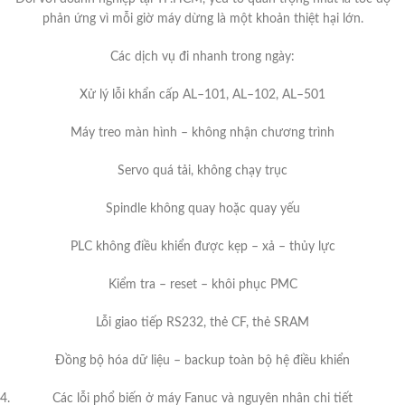
phản ứng vì mỗi giờ máy dừng là một khoản thiệt hại lớn.
Các dịch vụ đi nhanh trong ngày:
Xử lý lỗi khẩn cấp AL–101, AL–102, AL–501
Máy treo màn hình – không nhận chương trình
Servo quá tải, không chạy trục
Spindle không quay hoặc quay yếu
PLC không điều khiển được kẹp – xả – thủy lực
Kiểm tra – reset – khôi phục PMC
Lỗi giao tiếp RS232, thẻ CF, thẻ SRAM
Đồng bộ hóa dữ liệu – backup toàn bộ hệ điều khiển
Các lỗi phổ biến ở máy Fanuc và nguyên nhân chi tiết