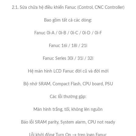
2.1. Sửa chữa hệ điều khiển Fanuc (Control, CNC Controller)
Bao gồm tất cả các dòng:
Fanuc 0i-A / 0i-B / 0i-C / 0i-D / 0i-F
Fanuc 16i / 18i / 21i
Fanuc Series 30i / 31i / 32i
Hệ màn hình LCD Fanuc đời cũ và đời mới
Bộ nhớ SRAM, Compact Flash, CPU board, PSU
Các lỗi thường gặp:
Màn hình trắng, tối, không lên nguồn
Báo lỗi SRAM parity, System alarm, CPU not ready
Lỗi khởi động Turn On → treo logo Fanuc