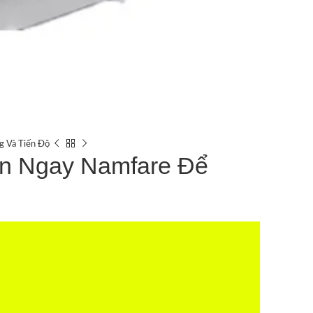
g Và Tiến Độ
ọn Ngay Namfare Để