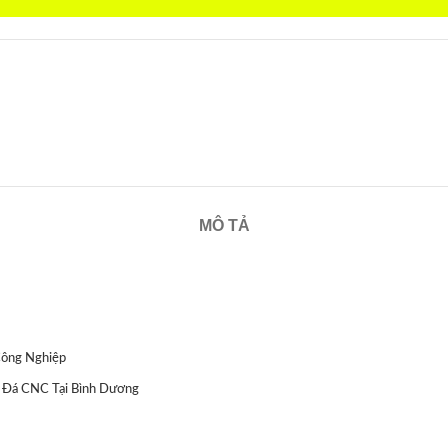
MÔ TẢ
Công Nghiệp
t Đá CNC Tại Bình Dương