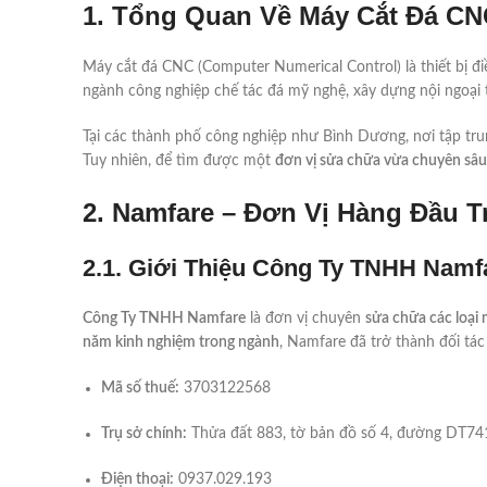
1. Tổng Quan Về Máy Cắt Đá CN
Máy cắt đá CNC (Computer Numerical Control) là thiết bị điề
ngành công nghiệp chế tác đá mỹ nghệ, xây dựng nội ngoại th
Tại các thành phố công nghiệp như Bình Dương, nơi tập tru
Tuy nhiên, để tìm được một
đơn vị sửa chữa vừa chuyên sâu,
2. Namfare – Đơn Vị Hàng Đầu 
2.1. Giới Thiệu Công Ty TNHH Namf
Công Ty TNHH Namfare
là đơn vị chuyên
sửa chữa các loạ
năm kinh nghiệm trong ngành
, Namfare đã trở thành đối tá
Mã số thuế:
3703122568
Trụ sở chính:
Thửa đất 883, tờ bản đồ số 4, đường DT741,
Điện thoại:
0937.029.193