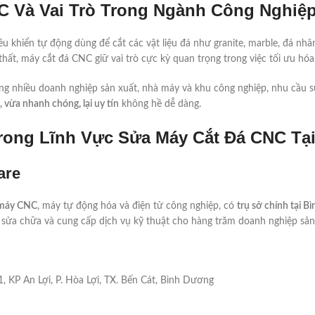
C Và Vai Trò Trong Ngành Công Nghiệ
u khiển tự động dùng để cắt các vật liệu đá như granite, marble, đá nhâ
ất, máy cắt đá CNC giữ vai trò cực kỳ quan trọng trong việc tối ưu hóa 
ng nhiều doanh nghiệp sản xuất, nhà máy và khu công nghiệp, nhu cầu 
 vừa nhanh chóng, lại uy tín
không hề dễ dàng.
Trong Lĩnh Vực Sửa Máy Cắt Đá CNC Tạ
are
i máy CNC
, máy tự động hóa và điện tử công nghiệp, có
trụ sở chính tại 
c sửa chữa và cung cấp dịch vụ kỹ thuật cho hàng trăm doanh nghiệp sản
 KP An Lợi, P. Hòa Lợi, TX. Bến Cát, Bình Dương