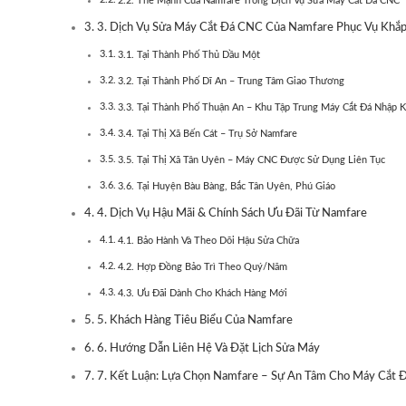
2.2. Thế Mạnh Của Namfare Trong Dịch Vụ Sửa Máy Cắt Đá CNC
3. Dịch Vụ Sửa Máy Cắt Đá CNC Của Namfare Phục Vụ Khắ
3.1. Tại Thành Phố Thủ Dầu Một
3.2. Tại Thành Phố Dĩ An – Trung Tâm Giao Thương
3.3. Tại Thành Phố Thuận An – Khu Tập Trung Máy Cắt Đá Nhập 
3.4. Tại Thị Xã Bến Cát – Trụ Sở Namfare
3.5. Tại Thị Xã Tân Uyên – Máy CNC Được Sử Dụng Liên Tục
3.6. Tại Huyện Bàu Bàng, Bắc Tân Uyên, Phú Giáo
4. Dịch Vụ Hậu Mãi & Chính Sách Ưu Đãi Từ Namfare
4.1. Bảo Hành Và Theo Dõi Hậu Sửa Chữa
4.2. Hợp Đồng Bảo Trì Theo Quý/Năm
4.3. Ưu Đãi Dành Cho Khách Hàng Mới
5. Khách Hàng Tiêu Biểu Của Namfare
6. Hướng Dẫn Liên Hệ Và Đặt Lịch Sửa Máy
7. Kết Luận: Lựa Chọn Namfare – Sự An Tâm Cho Máy Cắt 