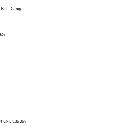
p Bình Dương
Khẩu
Đá CNC Của Bạn