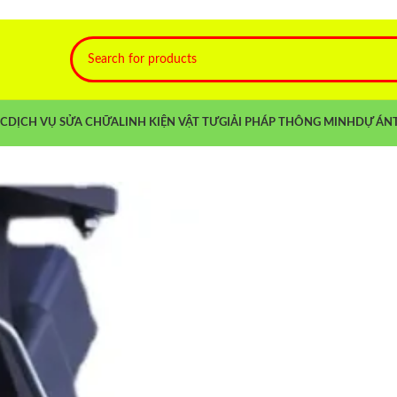
NC
DỊCH VỤ SỬA CHỮA
LINH KIỆN VẬT TƯ
GIẢI PHÁP THÔNG MINH
DỰ ÁN