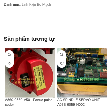
Danh mục:
Linh Kiện Bo Mạch
Sản phẩm tương tự
A860-0360-V501 Fanuc pulse
AC SPINDLE SERVO UNIT
B
coder
A06B-6059-H002
s
M