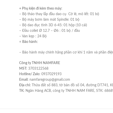
+ Phụ kiện đi kèm theo máy:
– Bộ tháo thay lắp đầu dao cụ Cờ lê, mỏ lết: 01 bộ
– Bộ máy bơm làm mát Spindle: 01 bộ
– Bộ dao đục tinh 3D 6-45: 01 hộp (10 cái)
– Đầu collet Ø 12.7 – Ø6 : 01 bộ / đầu
– Van kẹp : 24 Bộ
+
Bảo hành:
– Bảo hành máy chính hãng phần cơ khí 1 năm và phần điện 
Công ty TNHH NAMFARE
MST:
3703122568
Hotline/ Zalo:
0937029193
Email:
namfaregroup@gmail.com
Địa chỉ:
Thửa đất số 883, tờ bản đồ số 04, đường DT741, Kh
TK:
Ngân Hàng ACB, công ty TNHH NAM FARE, STK: 6868