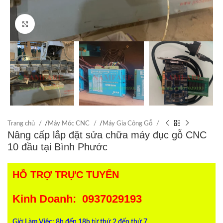
Click to enlarge
Trang chủ
/
Máy Móc CNC
/
Máy Gia Công Gỗ
Nâng cấp lắp đặt sửa chữa máy đục gỗ CNC
10 đầu tại Bình Phước
HỖ TRỢ TRỰC TUYẾN
Kinh Doanh: 0937029193
Giờ Làm Việc: 8h đến 18h từ thứ 2 đến thứ 7.