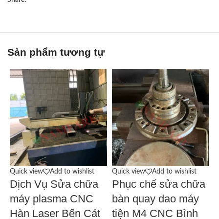
Share:
Sản phẩm tương tự
Quick view
Add to wishlist
Quick view
Add to wishlist
Q
Dịch Vụ Sửa chữa
Phục chế sửa chữa
máy plasma CNC
bàn quay dao máy
Hàn Laser Bến Cát
tiện M4 CNC Bình