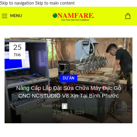
Skip to navigation
Skip to main content
MENU
25
TH6
DỰ ÁN
Nâng Cấp Lắp Đặt Sửa Chữa Máy Đục Gỗ
CNC NCSTUDIO V8 Xịn Tại Bình Phước
Posted by
namfaregroup
3 Tháng 3, 2026