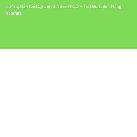
Hướng Dẫn Cài Đặt Servo Drive TECO – Tài Liệu Chính Hãng |
Namfare
LIÊN HỆ VỚI CHÚNG TÔI
Tên Bạn
Email Của Bạn
Số Điện Thoại