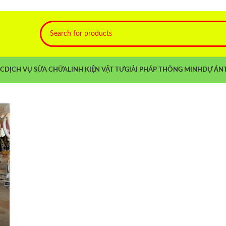
NC
DỊCH VỤ SỬA CHỮA
LINH KIỆN VẬT TƯ
GIẢI PHÁP THÔNG MINH
DỰ ÁN