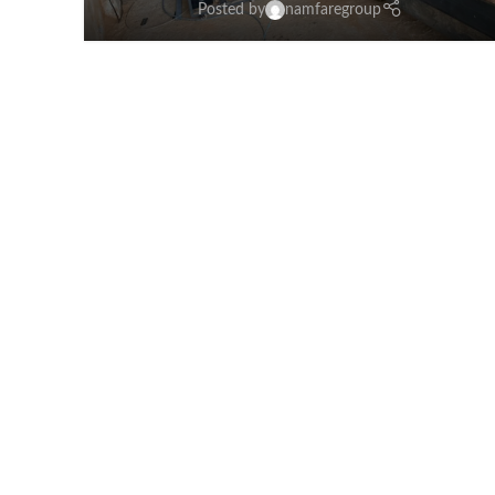
Posted by
namfaregroup