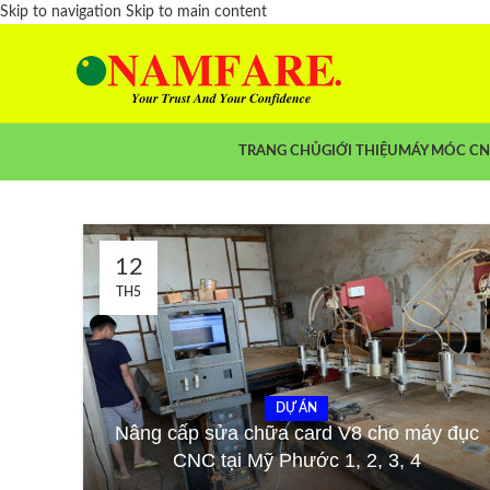
Skip to navigation
Skip to main content
TRANG CHỦ
GIỚI THIỆU
MÁY MÓC C
12
TH5
DỰ ÁN
Nâng cấp sửa chữa card V8 cho máy đục
CNC tại Mỹ Phước 1, 2, 3, 4