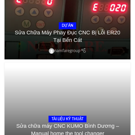
DỰ ÁN
Sửa Chữa Máy Phay Đục CNC Bị Lỗi ER20
Tại Bến Cát
namfaregroup
TÀI LIỆU KỸ THUẬT
Sửa chữa máy CNC KUMO Bình Dương –
Manual home the tool changer