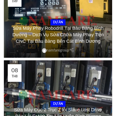
TH9
DỰ ÁN
Sửa Máy Phay Robodrill Tại Bàu Bàng Bình
Dương – Dịch Vụ Sửa Chữa Máy Phay Tiện
CNC Tại Bàu Bàng Bến Cát Bình Dương
namfaregroup
08
TH8
DỰ ÁN
Sửa Máy Đục 2 Trục Z lỗi Slave Lost Drive