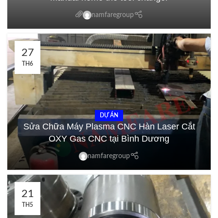
namfaregroup
27
TH6
DỰ ÁN
Sửa Chữa Máy Plasma CNC Hàn Laser Cắt
OXY Gas CNC tại Bình Dương
namfaregroup
21
TH5