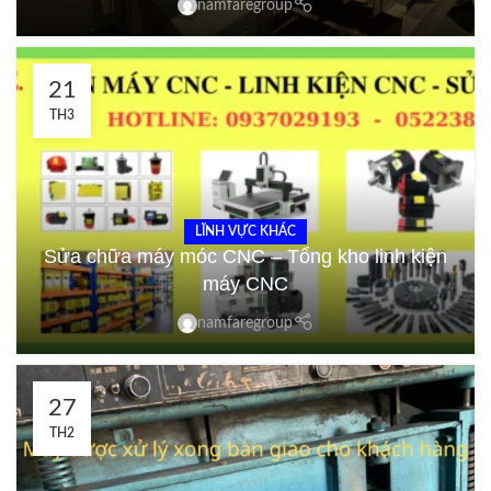
namfaregroup
21
TH3
LĨNH VỰC KHÁC
Sửa chữa máy móc CNC – Tổng kho linh kiện
máy CNC
namfaregroup
27
TH2