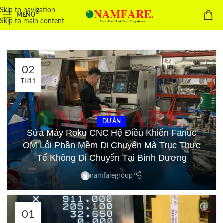
Skip to navigation
MENU
Skip to main content
02
TH11
DỰ ÁN
Sửa Máy Roku CNC Hệ Điều Khiển Fanuc
OM Lỗi Phần Mềm Di Chuyển Mà Trục Thực
Tế Không Di Chuyển Tại Bình Dương
namfaregroup
01