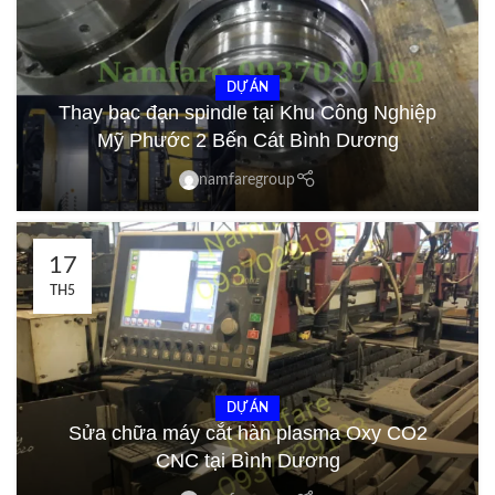
DỰ ÁN
Thay bạc đạn spindle tại Khu Công Nghiệp
Mỹ Phước 2 Bến Cát Bình Dương
namfaregroup
17
TH5
DỰ ÁN
Sửa chữa máy cắt hàn plasma Oxy CO2
CNC tại Bình Dương