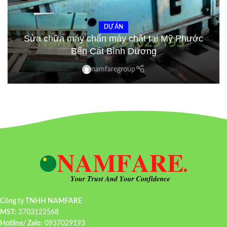
DỰ ÁN
Sửa chữa máy chấn máy chặt tại Mỹ Phước
Bến Cát Bình Dương
namfaregroup
Công ty TNHH NAMFARE
MST:
3703122568
Hotline/ Zalo:
0937029193