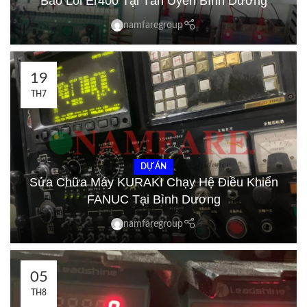
Báo Lỗi Er400 Tại Tân Uyên Bình Dương
namfaregroup
19
TH7
DỰ ÁN
Sửa Chữa Máy KURAKI Chạy Hệ Điều Khiển
FANUC Tại Bình Dương
namfaregroup
05
TH8