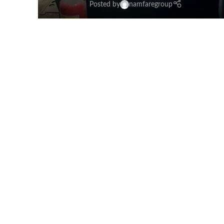
Posted by
namfaregroup