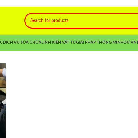
NC
DỊCH VỤ SỬA CHỮA
LINH KIỆN VẬT TƯ
GIẢI PHÁP THÔNG MINH
DỰ ÁN