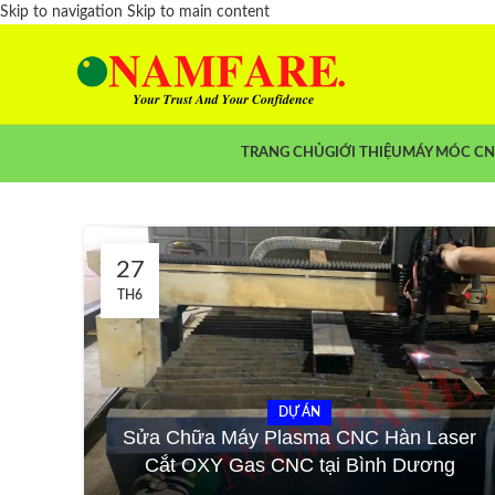
Skip to navigation
Skip to main content
TRANG CHỦ
GIỚI THIỆU
MÁY MÓC C
27
TH6
DỰ ÁN
Sửa Chữa Máy Plasma CNC Hàn Laser
Cắt OXY Gas CNC tại Bình Dương