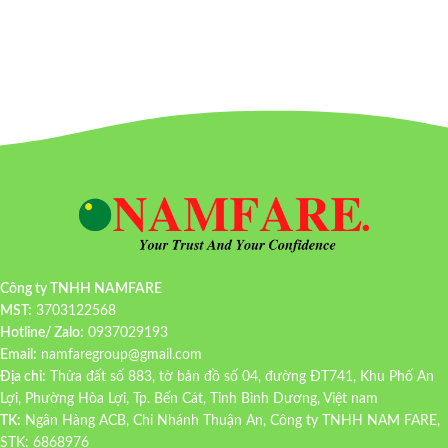
Công ty TNHH NAMFARE
MST:
3703122568
Hotline/ Zalo:
0937029193
Email:
namfaregroup@gmail.com
Địa chỉ:
Thửa đất số 883, tờ bản đồ số 04, đường ĐT741, Khu Phố An
Lợi, Phường Hòa Lợi, Tp. Bến Cát, Tỉnh Bình Dương, Việt nam
TK:
Ngân Hàng ACB, Chi Nhánh Thuận An, Công ty TNHH NAM FARE,
STK: 6868976