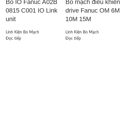
Bo IO Fanuc A02B
Bo mạch điều khiển
0815 C001 IO Link
drive Fanuc OM 6M
unit
10M 15M
Linh Kiện Bo Mạch
Linh Kiện Bo Mạch
Đọc tiếp
Đọc tiếp
Q
L
Đ