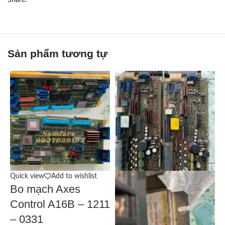
Share:
Sản phẩm tương tự
Quick view
Add to wishlist
Q
Bo mạch Axes
Control A16B – 1211
– 0331