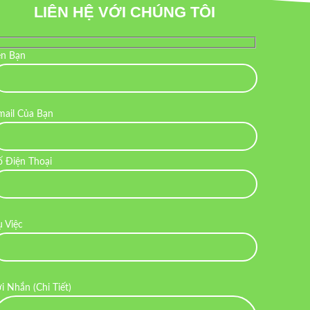
LIÊN HỆ VỚI CHÚNG TÔI
ên Bạn
mail Của Bạn
ố Điện Thoại
ụ Việc
ời Nhắn (Chi Tiết)