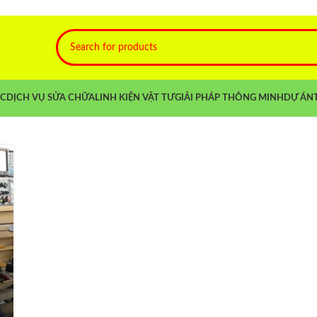
NC
DỊCH VỤ SỬA CHỮA
LINH KIỆN VẬT TƯ
GIẢI PHÁP THÔNG MINH
DỰ ÁN