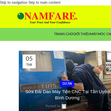
Skip to navigation
Skip to main content
TRANG CHỦ
GIỚI THIỆU
MÁY MÓC C
05
TH8
DỰ ÁN
Sửa Đài Dao Máy Tiện CNC Tại Tân Uyên
Bình Dương
Posted by
namfaregroup